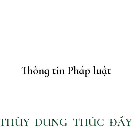
h phố Hồ Chí Minh
Về chúng tôi
Lĩnh v
Thông tin Pháp luật
THÙY DUNG THÚC ĐẨY