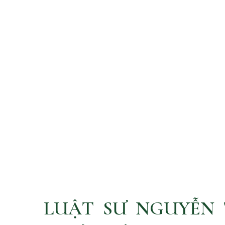
BNA Legal, Lầu 1, 5G Nguyễn Đình Chiểu, Phường Sài Gòn, Thàn
LUẬT SƯ NGUYỄN 