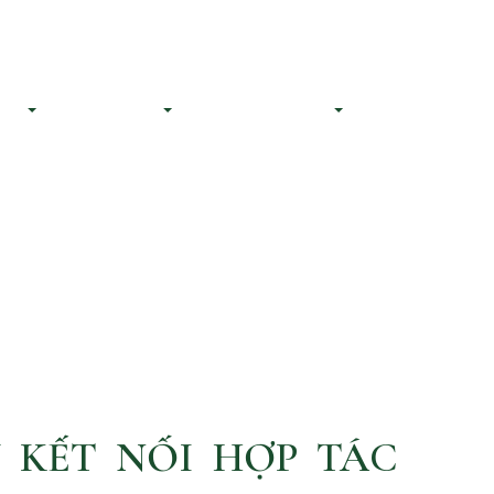
CS@bnalegal.com
(84) 706 062 611
ực
Đội ngũ
Tài nguyên
Liên hệ
 KẾT NỐI HỢP TÁC