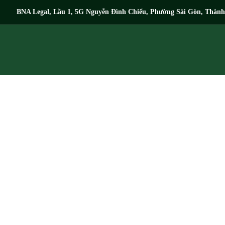
BNA Legal, Lầu 1, 5G Nguyễn Đình Chiểu, Phường Sài Gòn, Thàn