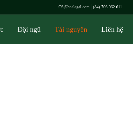
CS@bnalegal.com
(84) 706 062 611
ực
Đội ngũ
Tài nguyên
Liên hệ